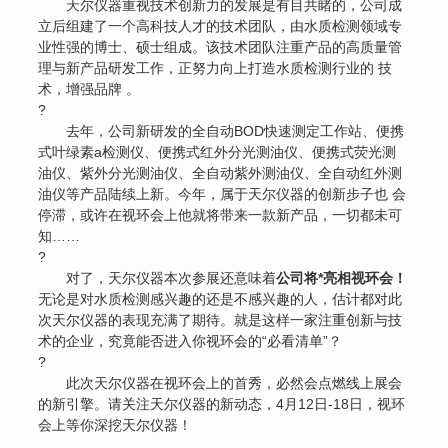
天尔仪器重视技术创新力的发展是有目共睹的，公司成
立后组建了一个高科技人才的技术团队，由水质检测领域专
业性强的博士、硕士组成。该技术团队注重产品的高质量管
理与新产品研发工作，正努力向上打造水质检测行业的 技
术，增强品牌 。
?
去年，公司新研发的全自动BOD快速测定工作站、便携
式叶绿素a检测仪、便携式红外分光测油仪、便携式荧光测
油仪、紫外分光测油仪、全自动紫外测油仪、全自动红外测
油仪等产品陆续上新。今年，属于天尔仪器的创新步子也 会
停滞，或许在视环会上他就将带来一款新产品，一切都未可
知……
?
对了，天尔仪器本次参展还意味着
公司将*亮相视环会！
无论是对水质检测感兴趣的还是不感兴趣的人，估计都对此
次天尔仪器的表现充满了期待。就是这样一家注重创新与技
术的企业，究竟能否进入你视环会的“必看清单”？
?
此次天尔仪器在视环会上的首秀，必然会点燃线上展会
的新引擎。请关注天尔仪器的新动态，4月12日-18日，视环
会上等你深挖天尔仪器！