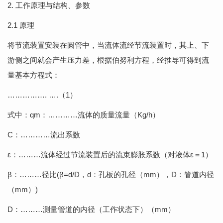
2. 工作原理与结构、参数
2.1 原理
将节流装置安装在圆管中，当流体流经节流装置时，其上、下
游侧之间就会产生压力差，根据伯努利方程，经推导可得到流
量基本方程式：
……………. ….（1）
式中：qm：…………流体的质量流量（Kg/h）
C：…………流出系数
ε：………流体经过节流装置后的流束膨胀系数（对液体ε＝1）
β：………径比(β=d/D，d：孔板的孔径（mm），D：管道内径
（mm）)
D：………测量管道的内径（工作状态下）（mm）