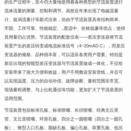
的生产过程中，至今仍大量地使用着各种类型的节流装置进行
流体流量的测量、控制和调节。虽然近年来出现了电磁流量
计、旋涡流量计等新式仪表，但由于节流装置具有结构简单、
牢固、工作可靠、性能稳定、..度适中、价格低廉等优点，使得
其用量仍占优势。节流装置的配套仪表——差压变送器将节流
装置产生的差压转变成电流标准信号（4~20mAD.C），而差压
变送器的规格、品种很丰富，可以适应各类用户需要。特别是
新近出现的智能型差压变送器与节流装置做成一体化，不仅给
安装带来了很大方便和效益，用户不用敷设安装管线，并且可
以实现温度、压力的自动补偿、故障诊断、量程范围非常宽、
现场量程调整、与上位机通信等功能，更加扩大了节流装置的
适用范围。
节流装置包括标准孔板、标准喷嘴、长径喷嘴、经典文丘里
管、文丘里喷嘴、环形孔板、四分之一圆喷嘴（四分之一圆孔
板）、锥型入口孔板、圆缺孔板、偏心孔板、双重孔板、低压