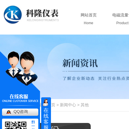
网站首页
电磁流量
Home
Product
当前位置：
首页
>
新闻中心
>
其他
在
QQ咨询
线
客
扫
一
服