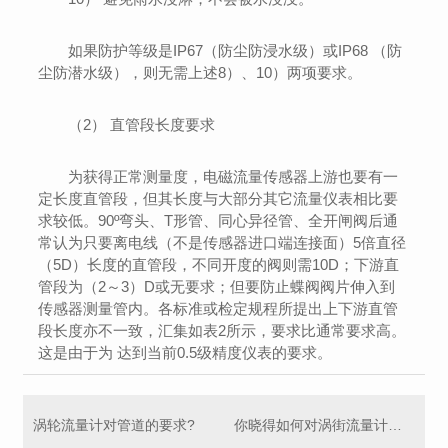
如果防护等级是IP67（防尘防浸水级）或IP68 （防
尘防潜水级），则无需上述8）、10）两项要求。
（2） 直管段长度要求
为获得正常测量度，电磁流量传感器上游也要有一
定长度直管段，但其长度与大部分其它流量仪表相比要
求较低。90º弯头、T形管、同心异径管、全开闸阀后通
常认为只要离电线（不是传感器进口端连接面）5倍直径
（5D）长度的直管段，不同开度的阀则需10D；下游直
管段为（2～3）D或无要求；但要防止蝶阀阀片伸入到
传感器测量管内。各标准或检定规程所提出上下游直管
段长度亦不一致，汇集如表2所示，要求比通常要求高。
这是由于为 达到当前0.5级精度仪表的要求。
涡轮流量计对管道的要求?
你晓得如何对涡街流量计的维护么？小编告诉你