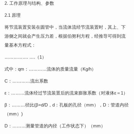
2. 工作原理与结构、参数
2.1 原理
将节流装置安装在圆管中，当流体流经节流装置时，其上、下
游侧之间就会产生压力差，根据伯努利方程，经推导可得到流
量基本方程式：
……………. ….（1）
式中：qm：…………流体的质量流量（Kg/h）
C：…………流出系数
ε：………流体经过节流装置后的流束膨胀系数（对液体ε＝1）
β：………径比(β=d/D，d：孔板的孔径（mm），D：管道内径
（mm）)
D：………测量管道的内径（工作状态下）（mm）