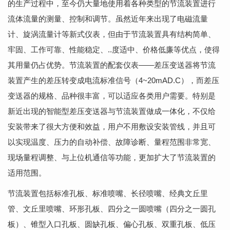
的生产过程中，至今仍大量地使用着各种类型的节流装置进行
流体流量的测量、控制和调节。虽然近年来出现了电磁流量
计、旋涡流量计等新式仪表，但由于节流装置具有结构简单、
牢固、工作可靠、性能稳定、..度适中、价格低廉等优点，使得
其用量仍占优势。节流装置的配套仪表——差压变送器将节流
装置产生的差压转变成电流标准信号（4~20mAD.C），而差压
变送器的规格、品种很丰富，可以适应各类用户需要。特别是
新近出现的智能型差压变送器与节流装置做成一体化，不仅给
安装带来了很大方便和效益，用户不用敷设安装管线，并且可
以实现温度、压力的自动补偿、故障诊断、量程范围非常宽、
现场量程调整、与上位机通信等功能，更加扩大了节流装置的
适用范围。
节流装置包括标准孔板、标准喷嘴、长径喷嘴、经典文丘里
管、文丘里喷嘴、环形孔板、四分之一圆喷嘴（四分之一圆孔
板）、锥型入口孔板、圆缺孔板、偏心孔板、双重孔板、低压