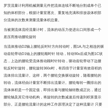
罗茨流量计利用机械测量元件把流体连续不断地分割成单个已
知的体积部分，根据计量室逐次、重复地充满和排放该体积部
分流体的次数来测量流量体积总量。
当被测流体流经流量计时，流体的动压力使进出口间形成一个
差压而推动腰轮旋转
当流体推动D2轴上腰轮反时针方向转动时，图1A,与之相连的驱
动齿轮带动D1铀上的腰轮顺时针 转动，转动90o后成为图1C状
态，上边的腰轮受流体推动顾时针转动，驱动齿轮带动下边腰
轮反时针旋转，腰轮旋转360o时，有四倍于计量室有效容积的
流体排出流量计。这样，两个腰轮交换驱动旋转，随着腰轮的
转动，流体经由计量室不断排出流量计。腰轮每转一圈排出的
流体体积是一个固定值，即排出量与腰轮轴转数成正比，通过
腰轮轴及其它传动机构，将旋转的次数减速后传递到积算显示
部分。正是腰轮流量计的这种工作原理决定了这种流量计 只要