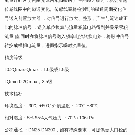
流量计叶片切割由壳体内永jiu磁钢 产生的磁力线时，就会引起
传感线圈中的磁通变化。传感线圈将检测到的磁通周期变化信
号送入前置放大器 ，对信号进行放大、整形，产生与流速成正
比的脉冲信号 ，送入单位换算与流量积算电路得到并显示累积
流量 值;同时亦将脉冲信号送入频率电流转换电路，将脉冲信号
转换成模拟电流量，进而指示瞬时流量值。
精度等级
l 0.2Qmax-Qmax，1.0级或1.5级
l Qmin-0.2Qmax，2.5级
技术指标
环境温度：-30℃-+60℃ 介质温度：-20℃-+80℃
相对湿度：5%-95%大气压力 ：70Pa-106kPa
公称通径 ：DN25-DN300，如有特殊要求，可提供更大口径的