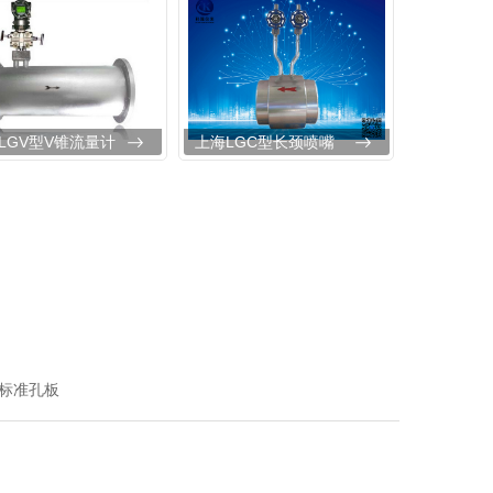
LGV型V锥流量计
上海LGC型长颈喷嘴
型标准孔板