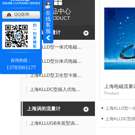
产品中心
在
QQ咨询
PRODUCT
线
客
扫
一
服
上海电磁流量计
扫
更
精
彩
上海KLLD型一体式电磁流量计
咨询热线：
上海KLLD型分体式电磁流量计
13783901177
上海KLLD型卫生型卡箍连接式电磁流量计
上海电磁流量
上海KLLDC型插入式电磁流量计
Product
上海KLLD型
上海涡街流量计
上海KLLDC
上海KLLUGB夹装型涡街流量计