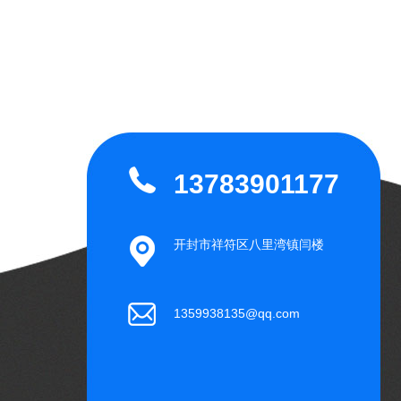
13783901177
开封市祥符区八里湾镇闫楼
1359938135@qq.com